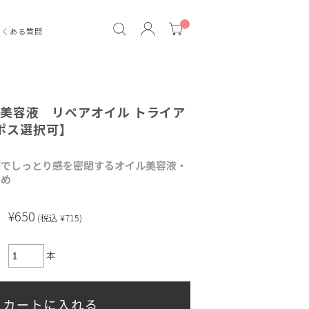
__
よくある質問
IT
M_
CN
T_
_
イル美容液 リペアオイル トライア
ポス選択可】
滴でしっとり感を密閉するオイル美容液・
すめ
¥650
(税込 ¥715)
本