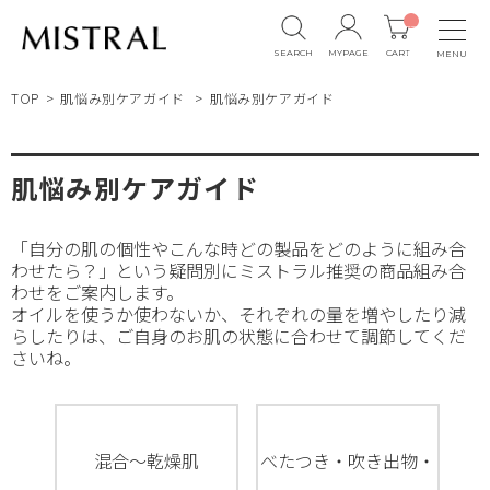
__
IT
M_
SEARCH
MYPAGE
CART
MENU
CN
T_
_
TOP
肌悩み別ケアガイド
肌悩み別ケアガイド
肌悩み別ケアガイド
「自分の肌の個性やこんな時どの製品をどのように組み合
わせたら？」という疑問別にミストラル推奨の商品組み合
わせをご案内します。
オイルを使うか使わないか、それぞれの量を増やしたり減
らしたりは、ご自身のお肌の状態に合わせて調節してくだ
さいね。
混合～乾燥肌
べたつき・吹き出物・