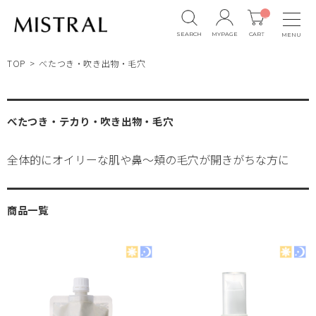
__
IT
M_
SEARCH
MYPAGE
CART
MENU
CN
T_
_
TOP
べたつき・吹き出物・毛穴
べたつき・テカり・吹き出物・毛穴
全体的にオイリーな肌や鼻～頬の毛穴が開きがちな方に
商品一覧