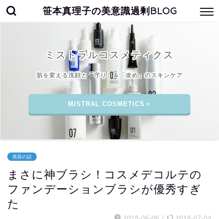
笹本真理子の美意識過剰BLOG
ミストラルコスメティクス
肌を変える洗顔と「守り」＆「攻め」のスキンケア
MISTRAL COSMETICS＞
美容の話
まさに神ブラシ！コスメデコルテの
ファンデーションブラシが優秀すぎ
た
2018-06-06
/
2018-07-04