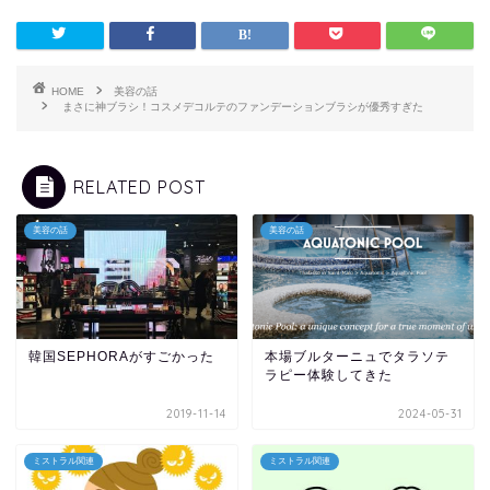
HOME
美容の話
まさに神ブラシ！コスメデコルテのファンデーションブラシが優秀すぎた
RELATED POST
美容の話
美容の話
韓国SEPHORAがすごかった
本場ブルターニュでタラソテ
ラピー体験してきた
2019-11-14
2024-05-31
ミストラル関連
ミストラル関連