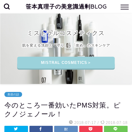
笹本真理子の美意識過剰BLOG
ミストラルコスメティクス
肌を変える洗顔と「守り」＆「攻め」のスキンケア
MISTRAL COSMETICS＞
美容の話
今のところ一番効いたPMS対策。ピ
クノジェノール！
2018-07-17
/
2018-07-18