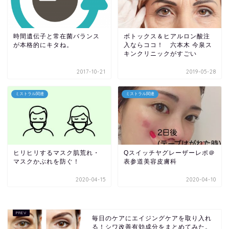
時間遺伝子と常在菌バランス
ボトックス＆ヒアルロン酸注
が本格的にキタね。
入ならココ！ 六本木 今泉ス
キンクリニックがすごい
2017-10-21
2019-05-28
ミストラル関連
ミストラル関連
ヒリヒリするマスク肌荒れ・
Qスイッチヤグレーザーレポ＠
マスクかぶれを防ぐ！
表参道美容皮膚科
2020-04-15
2020-04-10
毎日のケアにエイジングケアを取り入れ
る！シワ改善有効成分をまとめてみた。