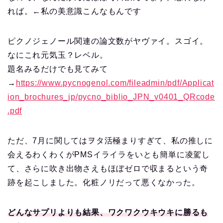
れば。←私の美意識こんなもんです
ピクノジェノール関連の論文数がヤヴァイ。スゴイ。
なにこれ元気玉？レベル。
題名みるだけでも見てみて
→
https://www.pycnogenol.com/fileadmin/pdf/Applicat
ion_brochures_jp/pycno_biblio_JPN_v0401_QRcode
.pdf
ただ、7月に関してはヲタ活極まりすぎて、私の推しに
会えるわくわくがPMSイライラをいとも簡単に凌駕し
て、さらに吹き出物さえもほぼゼロで収まるという奇
跡を起こしました。化粧ノリだって悪くなかった。
どんなサプリよりも結果、ワクワクウキウキに勝るも