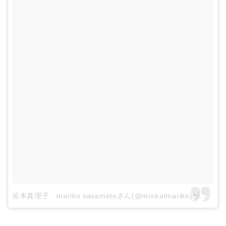
笹本真理子 mariko sasamotoさん(@mistralmariko)がシェアした投稿